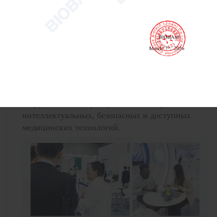
Расширение возможностей Юго-Восточной
Азии с помощью инноваций
Юго-Восточная Азия, будучи стратегическим
регионом, обладает огромным потенциалом для
развития здравоохранения. БИОБАЗА
продолжит укреплять свое присутствие в
регионе, расширять возможности
предоставления услуг на местном уровне и
сотрудничать с партнерами для внедрения более
интеллектуальных, безопасных и доступных
медицинских технологий.