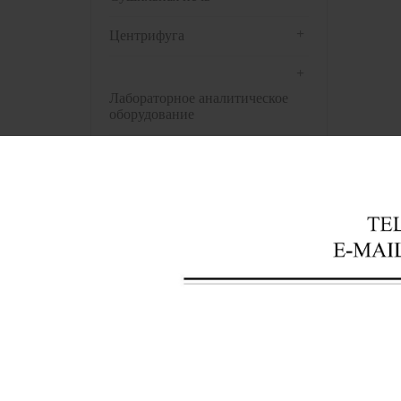
+
Центрифуга
+
Лабораторное аналитическое
оборудование
+
Инструменты банка крови
+
Оптические инструменты
Полу
+
Оборудование для
патологической лаборатории
+
Аптечные инструменты
+
Предварительная обработка
биологических образцов