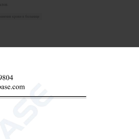
алов.
анения крови в больнице
е (в течение 12 часов)