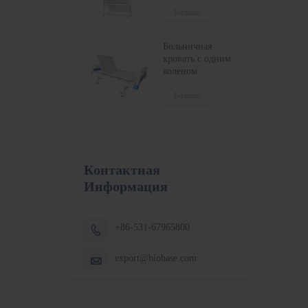
серии
кондиционер:
Больше
БСК-1100IIB2-X,
БСК-1300IIB2-X,
Больничная
БСК-1500IIB2-X,
кровать с одним
БСК-1800IIB2-X
коленом
Больше
Контактная
Информация
+86-531-67965800

export@biobase.com
