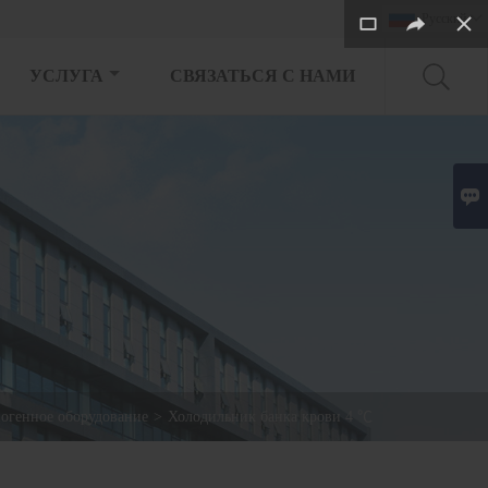
Pусский

УСЛУГА
СВЯЗАТЬСЯ С НАМИ

иогенное оборудование
>
Холодильник банка крови 4 ℃