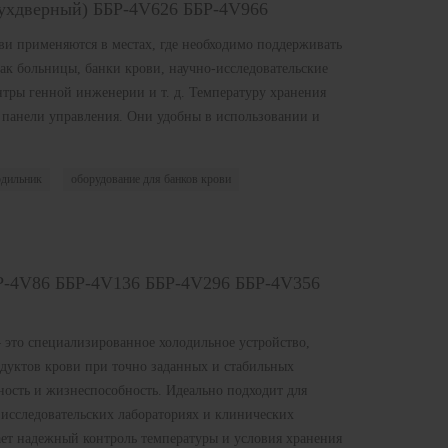
вухдверный) ББР-4V626 ББР-4V966
ви применяются в местах, где необходимо поддерживать
ак больницы, банки крови, научно-исследовательские
нтры генной инженерии и т. д. Температуру хранения
панели управления. Они удобны в использовании и
одильник
оборудование для банков крови
БР-4V86 ББР-4V136 ББР-4V296 ББР-4V356
 это специализированное холодильное устройство,
одуктов крови при точно заданных и стабильных
ность и жизнеспособность. Идеально подходит для
 исследовательских лабораториях и клинических
ает надежный контроль температуры и условия хранения