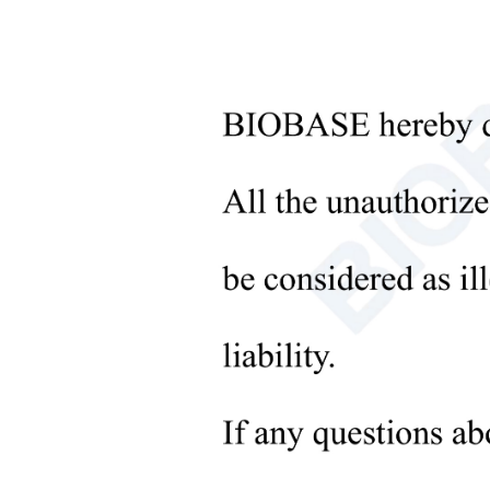
+
Инструменты для обработки
жидкостей
+
Оборудование для
молекулярных лабораторий
отп
+
Микробиологические
лабораторные приборы
+
Медицинское оборудование
+
Медицинские расходные
материалы
+