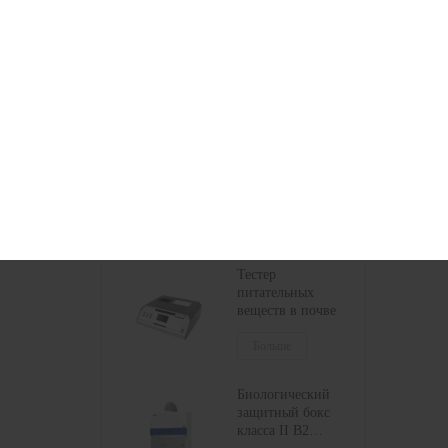
Рекомендуемые Товары
Сертифицированный
НСФ бокс
биологической
безопасности
класса II
Больше
БСК-2FA2-НА
БСК-2FA2-ГЛ
Тестер
питательных
веществ в почве
Больше
Биологический
защитный бокс
класса II B2