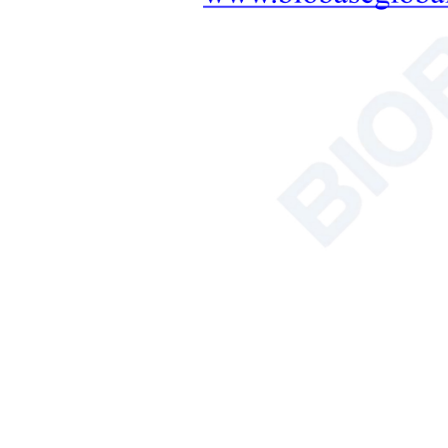
оборудование
ЛАБОРАТОРНАЯ МЕБЕЛЬ:
КОМПЛЕКСНОЕ
РЕШЕНИЕ
+
Терапевтическое
оборудование
Микроволновый синтез
Решение для инструментов
для почвы, растений и семян.
Ванна/циркулятор
Гемоцитометр
Анализатор общего
органического углерода