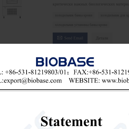
критически важных биологических матери
холодильник банка крови
холодильник для хр
холодильная установка банка крови

Send Email
Детали
чить последнюю цену? Мы ответим как можно скоре