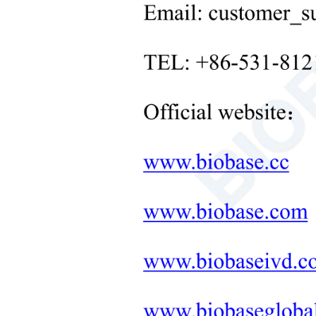
Лабораторное оборудование
для обработки твердых
веществ
+
Лабораторное оборудование
для контроля температуры
+
Другое лабораторное
оборудование
новые продукты
+
Продукты для реабилитации
Товары для ухода за
новорожденными
Медицинское
диагностическое и
терапевтическое