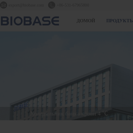


export@biobase.com
+86-531-67965800
ДОМОЙ
ПРОДУКТ
Холодильник банка крови 4 ℃