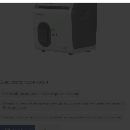
Анализатор газов крови
Китайский производитель анализаторов газов крови
33-параметрический анализатор газов крови, позволяющий получить результаты за
60 секунд (цена)
Стоимость не требующего обслуживания картриджного анализатора газов крови
