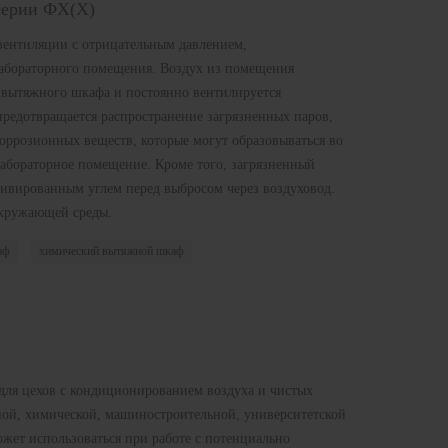
серии ФХ(X)
вентиляции с отрицательным давлением,
лабораторного помещения. Воздух из помещения
е вытяжного шкафа и постоянно вентилируется
редотвращается распространение загрязненных паров,
коррозионных веществ, которые могут образовываться во
лабораторное помещение. Кроме того, загрязненный
тивированным углем перед выбросом через воздуховод.
окружающей среды.
аф
химический вытяжной шкаф
для цехов с кондиционированием воздуха и чистых
ной, химической, машиностроительной, университетской
жет использоваться при работе с потенциально