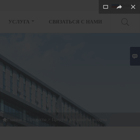
Pусский

УСЛУГА
СВЯЗАТЬСЯ С НАМИ


>
Продукты
>
Продукт для защиты воздуха
Главная