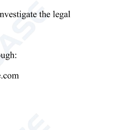
аф с воздуховодом
— это надежное лабораторное устройство обеспечения
вания и удаления опасных паров, испарений и частиц во
мышленных процессов. Выводя загрязненный воздух
печивает безопасную и эффективную среду для работы с
 с воздуховодом
на FH1000PL FH1200PL FH1500PL