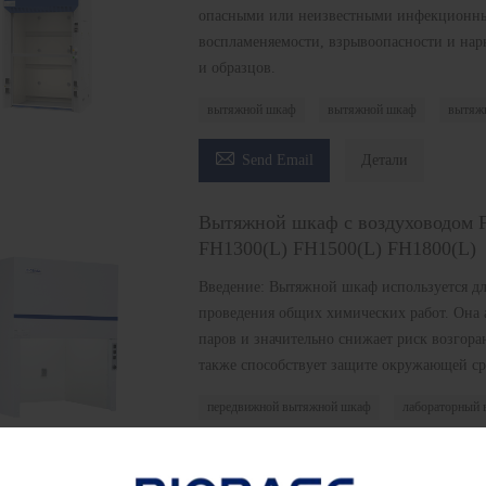
опасными или неизвестными инфекционным
воспламеняемости, взрывоопасности и нар
и образцов.
вытяжной шкаф
вытяжной шкаф
вытяж

Send Email
Детали
Вытяжной шкаф с воздуховодом F
FH1300(L) FH1500(L) FH1800(L)
Введение: Вытяжной шкаф используется дл
проведения общих химических работ. Она 
паров и значительно снижает риск возгора
также способствует защите окружающей ср
передвижной вытяжной шкаф
лабораторный

Send Email
Детали