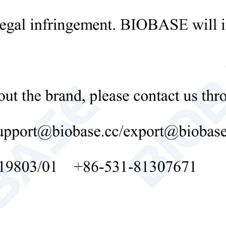
Вытяжной шкаф
лабораторный вытяжной шк
вытяжной шкаф с наружной вентиляцией

Send Email
Детали
Вытяжной шкаф БК-FH700
Введение: Вытяжной шкаф с воздуховодом 
безопасности, предназначенное для улавли
время химических экспериментов или про
через внешнюю вытяжную систему, он обес
токсичными веществами.
Химический вытяжной шкаф
вытяжной шкаф
лабораторный вытяжной шкаф с воздуховодом

Send Email
Детали
Вытяжной шкаф из полипропиле