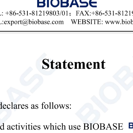
Вытяжной шкаф с воздуховодом
Введение: Вытяжной шкаф с воздуховодом 
безопасности, предназначенное для улавли
время химических экспериментов или про
через внешнюю вытяжную систему, он обес
токсичными веществами.
Вытяжной шкаф
Решение для вентиляции ла

Send Email
Детали
Вытяжной шкаф с воздуховодом 
FH1500 БК-FH1800
Введение: Вытяжной шкаф с воздуховодом 
безопасности, предназначенное для улавли
время химических экспериментов или про