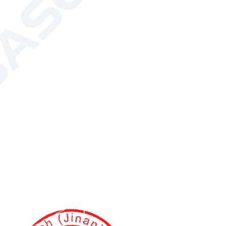
овлен на заказ для работы с хлорной кислотой. Система
ды, расположенная за дефлектором вытяжного шкафа,
, и её функция заключается в предотвращении
в хлорной кислоты в вытяжном шкафу, что может
к возгорание, взрыв или сильный нагрев.
я
Вытяжной шкаф
вытяжной шкаф
из полипропилена (ПП) ФХ(P)
орудования для цехов с кондиционированием воздуха и
ктронной, химической, машиностроительной отраслях,
астях. Вытяжной шкаф может использоваться при работе
ми инфекционными факторами, а также при проведении
льными щелочами, сильными коррозионными и летучими