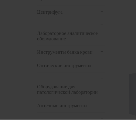
+
Центрифуга
+
Лабораторное аналитическое
оборудование
+
Инструменты банка крови
+
Оптические инструменты
+
Оборудование для
патологической лаборатории
+
Аптечные инструменты
+
Предварительная обработка
биологических образцов