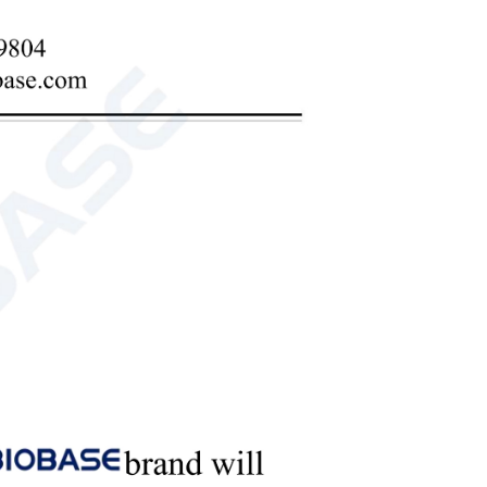
 БК-FH1200E БК-FH1500E
— это надежное лабораторное устройство обеспечения
вания и удаления опасных паров, испарений и частиц во
мышленных процессов. Выводя загрязненный воздух
печивает безопасную и эффективную среду для работы с
боратории
Рабочая станция с чистым воздухом
БК-FH1100 БК-FH1200 БК-ФХ1300 БК-
— это надежное лабораторное устройство обеспечения
вания и удаления опасных паров, испарений и частиц во
мышленных процессов.