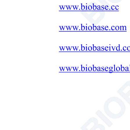
оборудование
ЛАБОРАТОРНАЯ МЕБЕЛЬ:
КОМПЛЕКСНОЕ
РЕШЕНИЕ
+
Терапевтическое
оборудование
Микроволновый синтез
Решение для инструментов
для почвы, растений и семян.
Ванна/циркулятор
Гемоцитометр
Анализатор общего
органического углерода