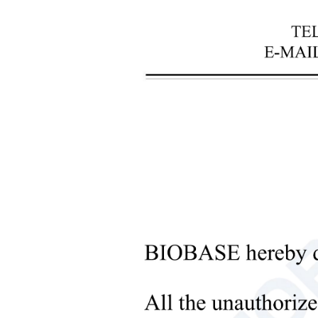
+
Инструменты для обработки
жидкостей
+
Оборудование для
молекулярных лабораторий
+
Микробиологические
лабораторные приборы
+
Медицинское оборудование
+
Медицинские расходные
материалы
+