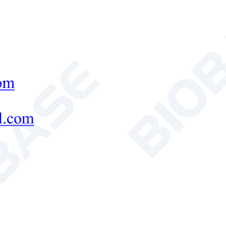
FH1800PL
Введение: Этот тип вытяжного шкафа изгот
нейтрализации и циркуляции щелочной во
является основной системой нейтрализации
накопления высоких концентраций остатко
привести к химическим реакциям, таким ка
Вытяжной шкаф из полипропилена для распылени

Send Email
Детали
Вытяжной шкаф с воздуховодом 
Введение: Это новый тип технического об
чистых цехов. Широко используется в эле
университетах, лабораториях и других обл
с потенциально опасными или неизвестны
экспериментов с сильными кислотами, си