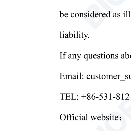
Лабораторное оборудование
для обработки твердых
веществ
+
Лабораторное оборудование
для контроля температуры
+
Другое лабораторное
оборудование
новые продукты
+
Продукты для реабилитации
Товары для ухода за
новорожденными
Медицинское
диагностическое и
терапевтическое