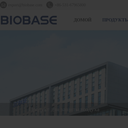


export@biobase.com
+86-531-67965800
ДОМОЙ
ПРОДУКТ
Продукт для защиты воздуха