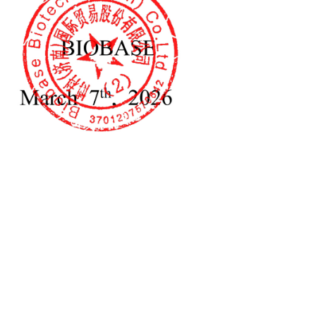
ератора и образцов.
каф без воздуховода из полипропилена
вытяжной шкаф
0(E) FH1500(E) FH1800(E)
 — защита операторов и лабораторной среды от
сичных газов, которые могут образовываться в
.
 вытяжной шкаф
шкаф вытяжного шкафа
 БККБ-V1100 БККБ-V1300 БККБ-V1500
— это высокоэффективная рабочая станция для очистки
зцов от загрязнения путем создания стерильной среды.