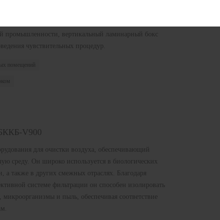
 HEPA-фильтром, в вертикальном однонаправленном
 в воздухе частиц в рабочей зоне. Идеально
ой промышленности, вертикальный ламинарный бокс
оведения чувствительных процедур.
тых помещений
оком
 БККБ-V900
рудования для очистки воздуха, обеспечивающий
ую среду. Он широко используется в биологических
, а также в других смежных отраслях. Благодаря
ктивной системе фильтрации он способен изолировать
, микроорганизмы и пыль, обеспечивая соответствие
ам.