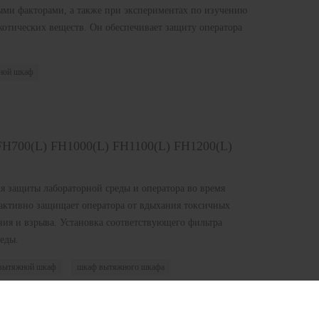
и факторами, а также при экспериментах по изучению
котических веществ. Он обеспечивает защиту оператора
ной шкаф
H700(L) FH1000(L) FH1100(L) FH1200(L)
я защиты лабораторной среды и оператора во время
активно защищает оператора от вдыхания токсичных
ния и взрыва. Установка соответствующего фильтра
еды.
 вытяжной шкаф
шкаф вытяжного шкафа