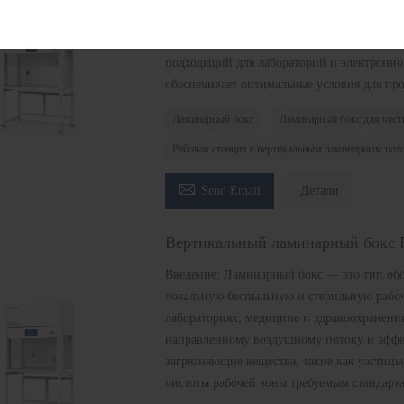
Этот бокс направляет воздух, очищенный
потоке, обеспечивая отсутствие взвешенных
подходящий для лабораторий и электронн
обеспечивает оптимальные условия для пр
Ламинарный бокс
Ламинарный бокс для чис
Рабочая станция с вертикальным ламинарным пот

Send Email
Детали
Вертикальный ламинарный бокс
Введение: Ламинарный бокс — это тип обо
локальную беспыльную и стерильную рабоч
лабораториях, медицине и здравоохранении
направленному воздушному потоку и эффе
загрязняющие вещества, такие как частицы
чистоты рабочей зоны требуемым стандарт