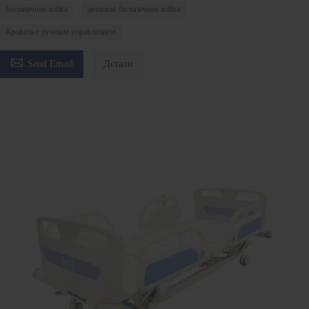
Больничная койка
дешевая больничная койка
Кровать с ручным управлением

Send Email
Детали