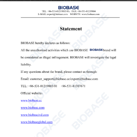
трехкоординатная медицинская кровать для ухода за больными

Send Email
Детали