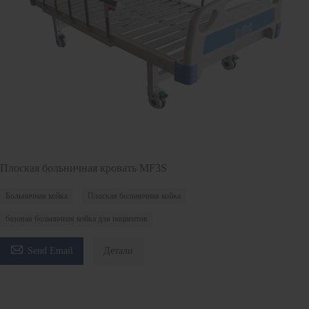
Плоская больничная кровать MF3S
Больничная койка
Плоская больничная койка
базовая больничная койка для пациентов

Send Email
Детали