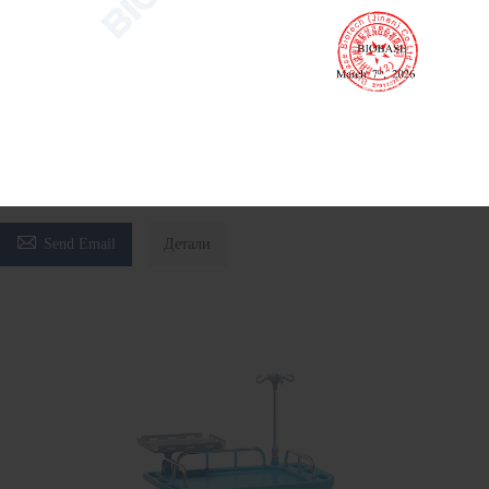
Двухрычажная больничная кровать MF211S
Больничная койка
Больничная кровать с двойным вращением
Двухрычажная больничная кровать для домашнего ухода

Send Email
Детали