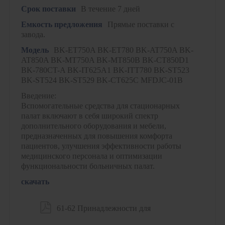
Срок поставки
В течение 7 дней
Емкость предложения
Прямые поставки с
завода.
Модель
BK-ET750A BK-ET780 BK-AT750A BK-
AT850A BK-MT750A BK-MT850B BK-CT850D1
BK-780CT-A BK-IT625A1 BK-ITT780 BK-ST523
BK-ST524 BK-ST529 BK-CT625C MFDJC-01B
Введение:
Вспомогательные средства для стационарных
палат включают в себя широкий спектр
дополнительного оборудования и мебели,
предназначенных для повышения комфорта
пациентов, улучшения эффективности работы
медицинского персонала и оптимизации
функциональности больничных палат.
скачать

61-62 Принадлежности для