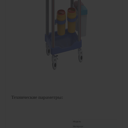
Технические параметры:
Модель
БК-ИТТ78
Материал
АБС