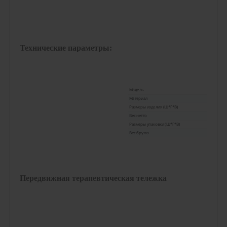
Технические параметры:
Модель
Материал
Размеры изделия (Ш*Г*В)
Вес нетто
Размеры упаковки (Ш*Г*В)
Вес брутто
Передвижная терапевтическая тележка