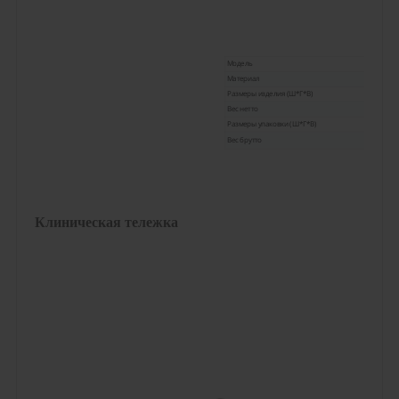
Модель
Материал
Размеры изделия (Ш*Г*В)
Вес нетто
Размеры упаковки (Ш*Г*В)
Вес брутто
Клиническая тележка