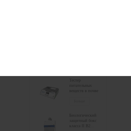
Рекомендуемые Товары
Сертифицированный
НСФ бокс
биологической
безопасности
класса II
Больше
БСК-2FA2-НА
БСК-2FA2-ГЛ
Тестер
питательных
веществ в почве
Больше
Биологический
защитный бокс
класса II B2