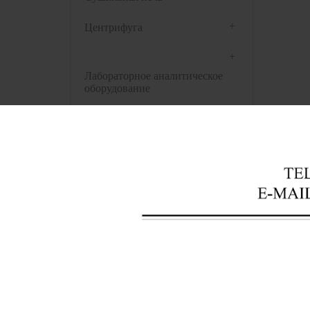
+
Центрифуга
+
Лабораторное аналитическое
оборудование
+
Инструменты банка крови
+
Оптические инструменты
+
Оборудование для
патологической лаборатории
+
Аптечные инструменты
+
Полу
Предварительная обработка
биологических образцов