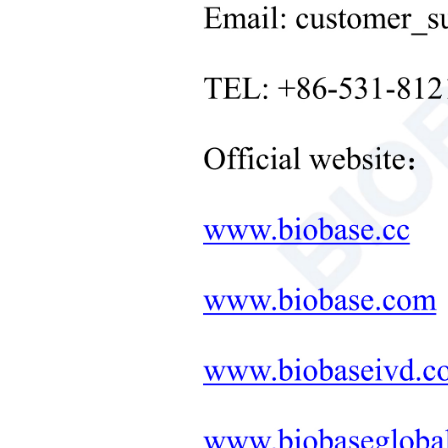
Лабораторное оборудование
для обработки твердых
веществ
+
Лабораторное оборудование
для контроля температуры
+
Другое лабораторное
оборудование
новые продукты
+
Продукты для реабилитации
Товары для ухода за
новорожденными
Медицинское
диагностическое и
терапевтическое