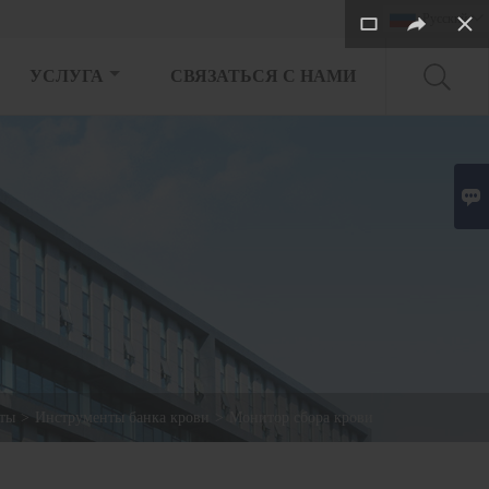
Pусский

УСЛУГА
СВЯЗАТЬСЯ С НАМИ

ты
>
Инструменты банка крови
>
Монитор сбора крови