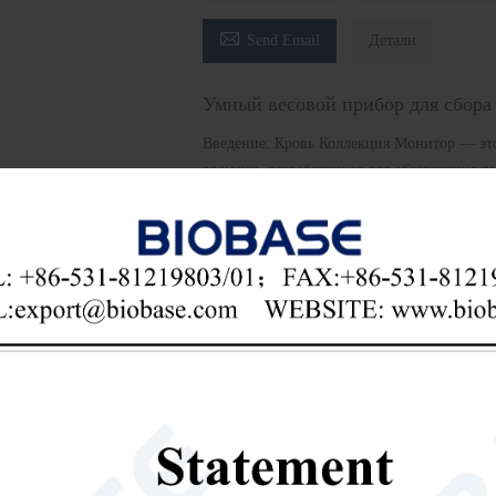

Send Email
Детали
Умный весовой прибор для сбора
Введение: Кровь Коллекция Монитор — это
времени, разработанная для обеспечения т
клинических процедур. Разработанный для
обеспечивает непрерывную обратную связь п
делает его важным инструментом для банк
Монитор сбора крови
система мониторинга д

Send Email
Детали
чить последнюю цену? Мы ответим как можно скоре