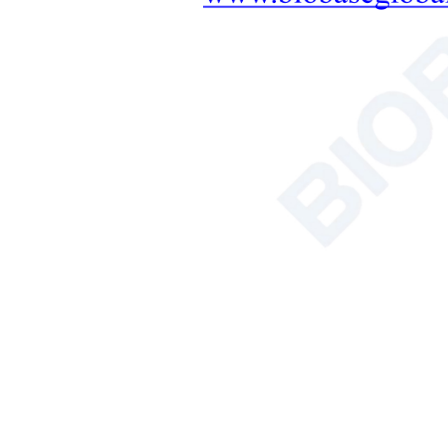
оборудование
ЛАБОРАТОРНАЯ МЕБЕЛЬ:
КОМПЛЕКСНОЕ
РЕШЕНИЕ
+
Терапевтическое
оборудование
Микроволновый синтез
Решение для инструментов
для почвы, растений и семян.
Ванна/циркулятор
Гемоцитометр
Анализатор общего
органического углерода