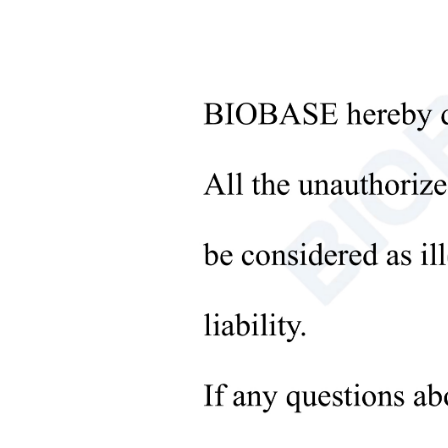
+
Инструменты для обработки
жидкостей
+
Оборудование для
молекулярных лабораторий
+
Микробиологические
лабораторные приборы
+
Медицинское оборудование
+
Медицинские расходные
отп
материалы
+