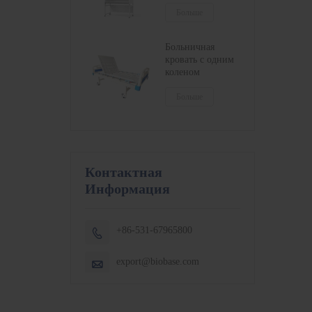
серии
кондиционер:
Больше
БСК-1100IIB2-X,
БСК-1300IIB2-X,
Больничная
БСК-1500IIB2-X,
кровать с одним
БСК-1800IIB2-X
коленом
Больше
Контактная
Информация
+86-531-67965800

export@biobase.com
