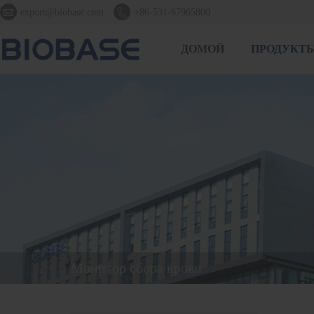


export@biobase.com
+86-531-67965800
ДОМОЙ
ПРОДУКТ
Монитор сбора крови