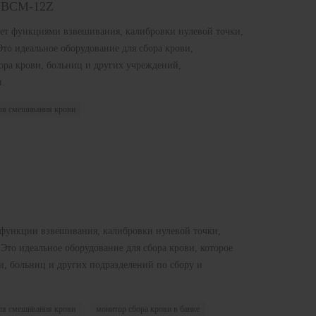
4 BCM-12Z
ает функциями взвешивания, калибровки нулевой точки,
Это идеальное оборудование для сбора крови,
ора крови, больниц и других учреждений,
.
ля смешивания крови
 функции взвешивания, калибровки нулевой точки,
. Это идеальное оборудование для сбора крови, которое
и, больниц и других подразделений по сбору и
ля смешивания крови
монитор сбора крови в банке