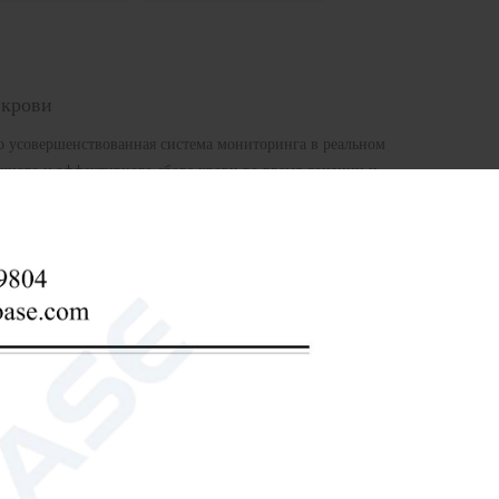
 крови
 усовершенствованная система мониторинга в реальном
очного и эффективного сбора крови во время донации и
 обеспечения надежности и безопасности, этот монитор
о объему крови, скорости потока и статусу сбора, что
ов крови, больниц и мобильных пунктов донации.
онорства крови
монитор скорости потока сбора крови
е (в течение 12 часов)