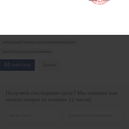
Аппарат для размораживания крови BJPX-ПТ6 BJPX-ПТ12
BJPX-ПТ24
Машина для размораживания крови
лабораторный аппарат для размораживания крови
обработка крови размораживание

Send Email
Детали
Получить последнюю цену? Мы ответим как
можно скорее (в течение 12 часов)