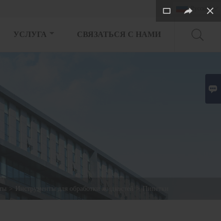
Pусский

УСЛУГА
СВЯЗАТЬСЯ С НАМИ

ты
>
Инструменты для обработки жидкостей
>
Пипетки