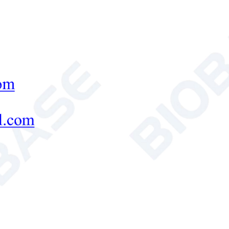
работы с жидкостями, призванное повысит
исследований.
Электронная пипетка
цифровая пипетка

Send Email
Детали
Многоканальная пипетка
Введение: Многоканальная пипетка — это 
оптимизации работы с жидкостями путем 
нескольким каналам. Идеально подходяща
молекулярной биологии, клеточных культу
пипетка обеспечивает точность, воспроиз
Многоканальная пипетка
пипетка для 96-лун
пипетка с высокой пропускной способностью

Send Email
Детали