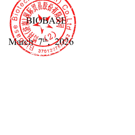
ная пипетка
ерительный инструмент, который перемещает жидкость
ределах определенного диапазона измерения. Единица
еризуется точностью и удобством и широко используется
на часто используется для удаления небольшого
тории. Различные спецификации пипеток соответствуют
к.
8-канальная многоканальная пипетка
пипетки
— это измерительный инструмент, который перемещает
кость в пределах определенного диапазона. Единица