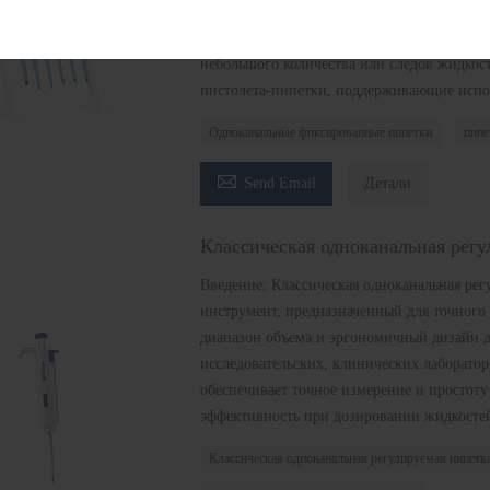
измерения — микролитр (мкл). Она характ
в биологической, химической и других обла
небольшого количества или следов жидко
пистолета-пипетки, поддерживающие испол
Одноканальные фиксированные пипетки
пипе

Send Email
Детали
Классическая одноканальная регу
Введение: Классическая одноканальная ре
инструмент, предназначенный для точного
диапазон объема и эргономичный дизайн д
исследовательских, клинических лаборатори
обеспечивает точное измерение и простоту
эффективность при дозировании жидкосте
Классическая одноканальная регулируемая пипетк