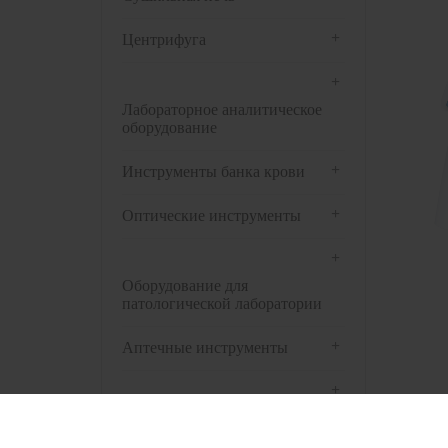
+
Центрифуга
+
Лабораторное аналитическое
оборудование
+
Инструменты банка крови
+
Оптические инструменты
+
Оборудование для
патологической лаборатории
+
Аптечные инструменты
+
Предварительная обработка
биологических образцов