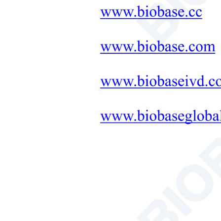
оборудование
ЛАБОРАТОРНАЯ МЕБЕЛЬ:
КОМПЛЕКСНОЕ
РЕШЕНИЕ
+
Терапевтическое
оборудование
Микроволновый синтез
Решение для инструментов
для почвы, растений и семян.
Ванна/циркулятор
Гемоцитометр
Анализатор общего
органического углерода