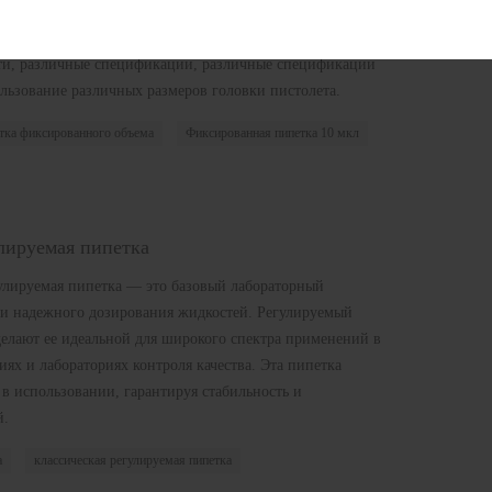
еризуется точностью и удобством и широко используется
стях. Часто используется в лаборатории для удаления
сти, различные спецификации, различные спецификации
ьзование различных размеров головки пистолета.
тка фиксированного объема
Фиксированная пипетка 10 мкл
лируемая пипетка
гулируемая пипетка — это базовый лабораторный
 и надежного дозирования жидкостей. Регулируемый
елают ее идеальной для широкого спектра применений в
ях и лабораториях контроля качества. Эта пипетка
 в использовании, гарантируя стабильность и
й.
а
классическая регулируемая пипетка