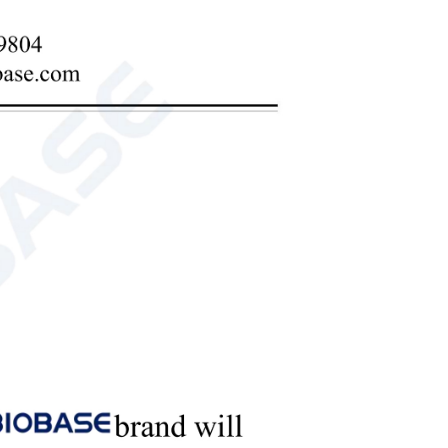
зоваться с тремя основными сериями пипеток: ТопПетте,
е Плюс и Классический. На ней можно удобно и
многоканальных пипеток одновременно.
к на лабораторный стол
стойка для лабораторных пипеток
езаменимый лабораторный аксессуар, предназначенный
ток, обеспечивая их чистоту, доступность и готовность