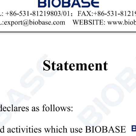
регулируемый наполнитель для пипеток

Send Email
Детали
Подставка для пипеток БК-ПС001
Введение: Круглая подставка может исполь
МикроПетте, Микропетт Профи, МикроПетт
надежно закрепить до 6 одноканальных и 
Подставка для пипеток
подставка для пипето

Send Email
Детали
Подставка для пипеток
Введение: Подставка для пипеток — это н
для надежного размещения и хранения пипе