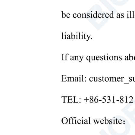
Лабораторное оборудование
для обработки твердых
веществ
+
Лабораторное оборудование
для контроля температуры
+
Другое лабораторное
оборудование
новые продукты
+
Продукты для реабилитации
Товары для ухода за
новорожденными
Медицинское
диагностическое и
терапевтическое