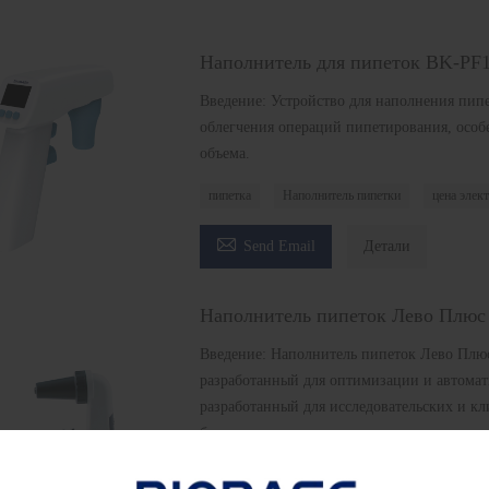
Наполнитель для пипеток BK-PF
Введение: Устройство для наполнения пип
облегчения операций пипетирования, особ
объема.
пипетка
Наполнитель пипетки
цена элек

Send Email
Детали
Наполнитель пипеток Лево Плюс
Введение: Наполнитель пипеток Лево Плю
разработанный для оптимизации и автомат
разработанный для исследовательских и кл
безконтаминантное наполнение пипеток.
Наполнитель пипеток Лево Плюс
наполнител