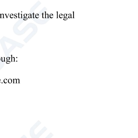
ных пипеток
органайзер для пипеток
 электрическая пипетка с интуитивно понятным
режимами пипетирования, подходящая для точного
ая пипетка для лаборатории
коточное и удобное в использовании устройство для