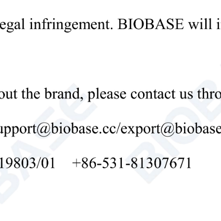
к точной работе с жидкостями.
Подставка для пипеток
стойка для лаборатор

Send Email
Детали
Электронная пипетка
Введение: E-Пипетка — это одноканальная
графическим интерфейсом и несколькими 
пипетирования в лаборатории.
Пипетка
Электронная пипетка
Электронн

Send Email
Детали
Электронная пипетка
Введение: Электронная пипетка — это высо