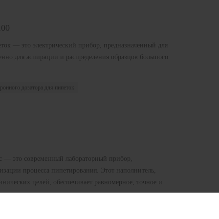
100
еток — это электрический прибор, предназначенный для
енно для аспирации и распределения образцов большого
тронного дозатора для пипеток
с — это современный лабораторный прибор,
изации процесса пипетирования. Этот наполнитель,
инических целей, обеспечивает равномерное, точное и
ь для лабораторных пипеток