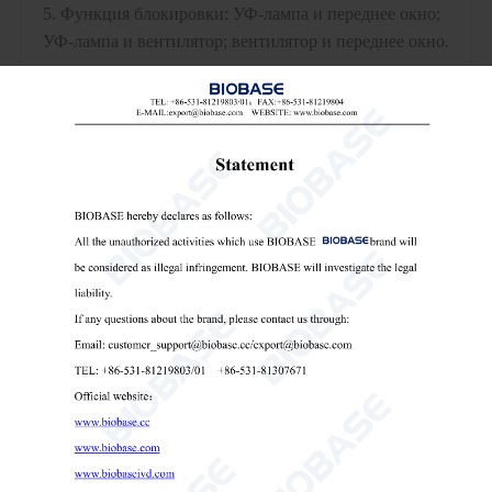
5. Функция блокировки: УФ-лампа и переднее окно;
УФ-лампа и вентилятор; вентилятор и переднее окно.
6. Имеет функцию автоматического включения и
выключения, а также времени работы УФ-лампы,
вентилятора и розетки.
7. Задняя часть рабочей зоны оборудована
пылезащитной конструкцией, предотвращающей
попадание бумажных обрезков в полость
воздуховода.