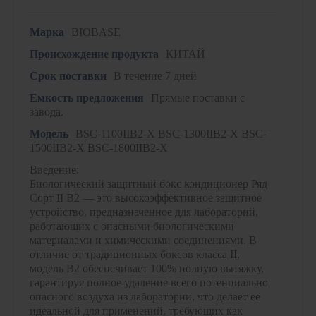
Марка
BIOBASE
Происхождение продукта
КИТАЙ
Срок поставки
В течение 7 дней
Емкость предложения
Прямые поставки с
завода.
Модель
BSC-1100IIB2-X BSC-1300IIB2-X BSC-
1500IIB2-X BSC-1800IIB2-X
Введение:
Биологический защитный бокс кондиционер Ряд
Сорт II B2 — это высокоэффективное защитное
устройство, предназначенное для лабораторий,
работающих с опасными биологическими
материалами и химическими соединениями. В
отличие от традиционных боксов класса II,
модель B2 обеспечивает 100% полную вытяжку,
гарантируя полное удаление всего потенциально
опасного воздуха из лаборатории, что делает ее
идеальной для применений, требующих как