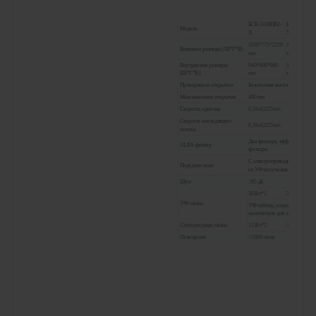
БСК-1100IIB2-
БСК-1300IIB
Модель
X
X
1100*775*2250
1300*775*2
Внешние размеры (Ш*Г*В)
мм
мм
Внутренние размеры
940*600*660
1150*600*66
(Ш*Г*В)
мм
мм
Проверенное открытие
Безопасная высота 200 мм (8"
Максимальное открытие
480 мм
Скорость притока
0,53±0,025 м/с
Скорость нисходящего
0,33±0,025 м/с
потока
Два фильтра, эффективность 
ULPA-фильтр
фильтра.
С электроприводом. Двухсло
Переднее окно
от УФ-излучения.
Шум
≤65 дБ
30 Вт*1
30 Вт*1
УФ-лампа
УФ-таймер, индикатор срока
нанометров для наиболее эф
Светодиодная лампа
12 Вт*2
14 Вт*2
Освещение
≥1000 люкс
Потребление
1300 Вт
1300 Вт
Водонепроницаемая розетка
Два розетки, общая нагрузка о
На ЖК-дисплее отображаются
Отображать
работы фильтра и УФ-лампы, 
фильтра, влажность и темпера
Система управления
Микропроцессор
Система циркуляции