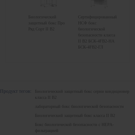
Биологический
Сертифицированный
защитный бокс Про
НСФ бокс
Ряд Сорт II B2
биологической
безопасности класса
II B2 БСК-4FB2-НА
БСК-4FB2-ГЛ
Продукт тегов:
Биологический защитный бокс серии кондиционер
класса II B2
лабораторный бокс биологической безопасности
Биологический защитный бокс класса II B2
Бокс биологической безопасности с HEPA-
фильтрацией