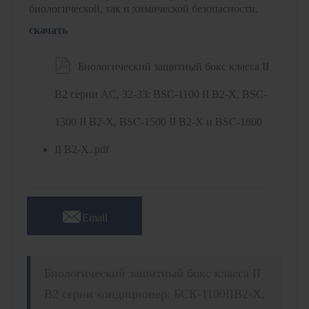
биологической, так и химической безопасности.
скачать

Биологический защитный бокс класса II
B2 серии AC, 32-33: BSC-1100 II B2-X, BSC-
1300 II B2-X, BSC-1500 II B2-X и BSC-1800
II B2-X..pdf

Email
Биологический защитный бокс класса II
B2 серии кондиционер: БСК-1100IIB2-X,