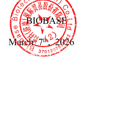
лабораторная дезинтеграторная машина
15РЛ БКД-20РЛ
я разложения и преобразования проб, работающее по
я. Он широко используется в сельском хозяйстве,
ды, геологии, нефтяной промышленности, химической
 других отраслях, а также в университетах и ​​
ложения растений, семян, кормов, почвы, руды и других
яется оптимальным дополнением к азотному
биохимический исследовательский реактор