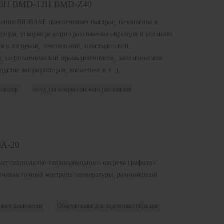
10H BMD-12H BMD-Z40
ения BIOBASE обеспечивает быстрое, безопасное и
азцов, ускоряя реакцию разложения образцов в условиях
я в пищевой, текстильной, пластмассовой,
ой, нефтехимической промышленности, экологическом
дстве аккумуляторов, косметике и т. д.
реактор
сосуд для микроволнового разложения
DA-20
ует технологию теплопроводного нагрева графита с
ечивая точный контроль температуры, равномерный
вого разложения
Оборудование для подготовки образцов