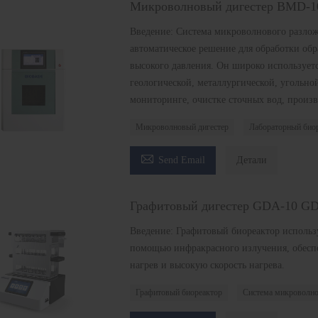
Микроволновый дигестер BMD-
Введение: Система микроволнового разлож
автоматическое решение для обработки обр
высокого давления. Он широко используетс
геологической, металлургической, угольн
мониторинге, очистке сточных вод, произво
Микроволновый дигестер
Лабораторный био

Send Email
Детали
Графитовый дигестер GDA-10 G
Введение: Графитовый биореактор использ
помощью инфракрасного излучения, обесп
нагрев и высокую скорость нагрева.
Графитовый биореактор
Система микроволно