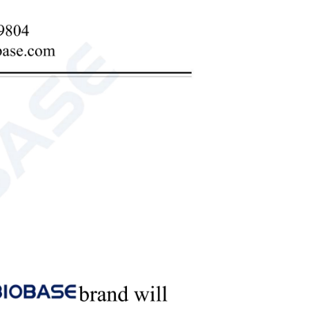
ым нагревом и высокой коррозионной стойкостью. Его
овании тестовых образцов в прозрачные, однородные
ванной мощной системы электрического нагрева и
ля последующего анализа. Благодаря встроенной
ся полная автоматизация процесса разложения, что
ргосбережение и большую производительность.
орный пробоотборник
0,5~15 л
ой мельницы измельчающие тела и материалы внутри
ысоту при вращении цилиндра. Под действием силы
ра и падают по параболической траектории. Материалы
ел, а также трения и сдвига, возникающих при их