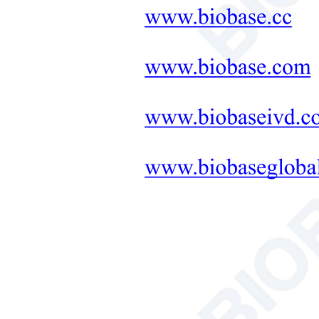
оборудование
ЛАБОРАТОРНАЯ МЕБЕЛЬ:
КОМПЛЕКСНОЕ
РЕШЕНИЕ
+
Терапевтическое
оборудование
Микроволновый синтез
Решение для инструментов
для почвы, растений и семян.
Ванна/циркулятор
Гемоцитометр
Анализатор общего
органического углерода