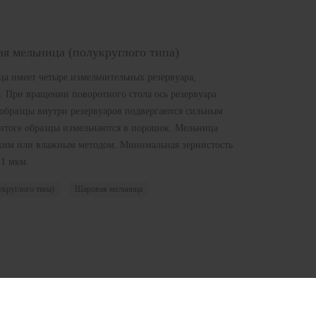
я мельница (полукруглого типа)
а имеет четыре измельчительных резервуара,
. При вращении поворотного стола ось резервуара
образцы внутри резервуаров подвергаются сильным
 итоге образцы измельчаются в порошок. Мельница
ухим или влажным методом. Минимальная зернистость
,1 мкм.
круглого типа)
Шаровая мельница
рат
я предварительной обработки образцов, отличающееся