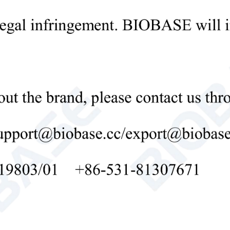
Лабораторная валковая шаровая мельница
ма
лабораторная шаровая мельница

Send Email
Детали
Реактор тяжелых металлов ГДА-3
Введение: ГДА-30 обладает такими преиму
эффективность, удобство и большая произв
предварительной обработки образцов пере
спектрометрией с индуктивно связанной 
анализа.
Реактор тяжелых металлов
Система перевари

Send Email
Детали
Дезинтегратор растений МПД-10