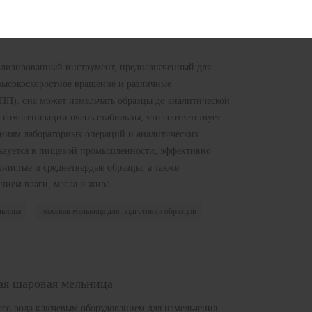
ализированный инструмент, предназначенный для
высокоскоростное вращение и различные
ПП), она может измельчать образцы до аналитической
 гомогенизации очень стабильны, что соответствует
ниям лабораторных операций и аналитических
льзуется в пищевой промышленности, эффективно
книстые и среднетвердые образцы, а также
нием влаги, масла и жира.
льница
ножевая мельница для подготовки образцов
ая шаровая мельница
оего рода ключевым оборудованием для измельчения