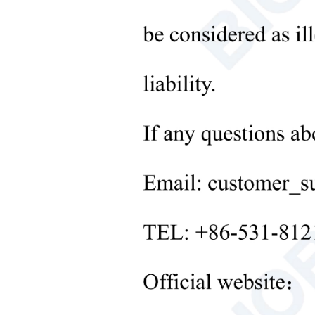
Лабораторное оборудование
для обработки твердых
веществ
+
Лабораторное оборудование
для контроля температуры
+
Другое лабораторное
оборудование
новые продукты
+
Продукты для реабилитации
Товары для ухода за
новорожденными
Медицинское
диагностическое и
терапевтическое