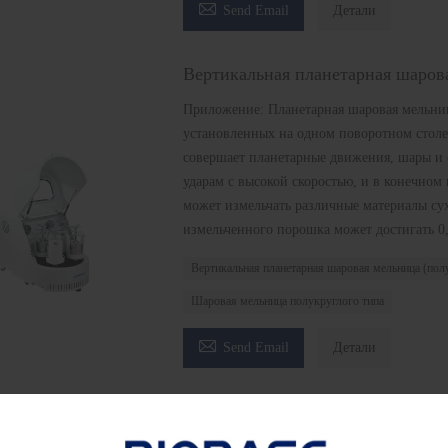

Send Email
Детали
Вертикальная планетарная шарова
Приложение: Планетарная шаровая мельниц
установленных на одном поворотном столе
совершает планетарные движения, шары и 
ударам с высокой скоростью, и в конечном
может измельчать различные материалы с
измельченного порошка может достигать 0
Вертикальная планетарная шаровая мельница (полу
Шаровая мельница полукруглого типа

Send Email
Детали
Автоматический биогазовый аппа
Введение: ГДА-20S — это оборудование дл