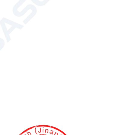
то оборудование для измельчения различных видов
в пищевой, химической, научно-исследовательской,
ышленности. Его основная функция — измельчение
стного сдвига, удара молотом и подачи мощного
вка для измельчения растений
 дезинтегратор
это оборудование для дробления всех видов твёрдых и
 применяемое в химической, металлургической,
 промышленности. Принцип работы заключается в
и подвижного и неподвижного зубчатых дисков, что
комплексного воздействия удара зубьев, трения и