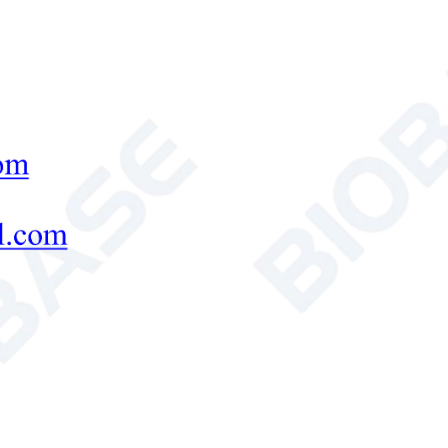
Функции: Дезинтегратор для растений — э
растительного сырья, широко применяемое 
металлургической и других отраслях пром
сырья в порошок посредством высокоскоро
воздушного потока.
Дезинтегратор растений
лабораторная устано
лаборатория листошлифовальной машины

Send Email
Детали
Высокоскоростной универсальный
Введение: Универсальный дезинтегратор – 
труднообрабатываемых материалов, широко
пищевой, строительной и других отраслях
высокоскоростном относительном движени
приводит к измельчению материала за счёт 