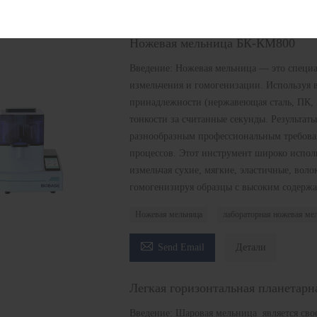

Send Email
Детали
Ножевая мельница БК-КМ800
Введение: Ножевая мельница — это специ
измельчения и гомогенизации. Используя 
принадлежности (нержавеющая сталь, ПК, 
тонкости за считанные секунды. Результаты
разнообразным профессиональным требова
процессов. Этот инструмент широко испо
измельчая сухие, мягкие, эластичные, воло
гомогенизируя образцы с высоким содержа
Ножевая мельница
лабораторная ножевая ме

Send Email
Детали
Легкая горизонтальная планетарн
Введение: Шаровая мельница ‌ является св