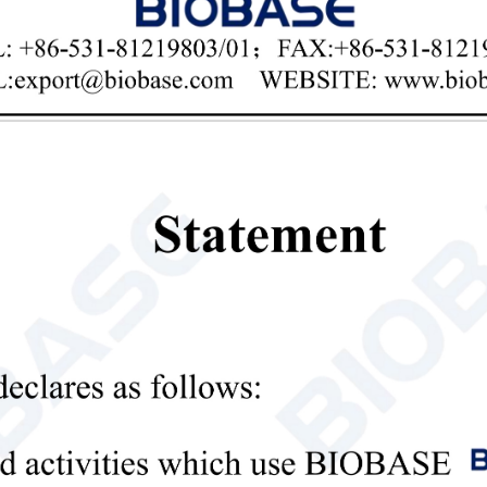
точным контролем температуры, равномерн
основная функция заключается в преобраз
жидкие образцы с помощью запрограммиро
системы разложения, что создает основу д
автоматической системе подъема достигает
обеспечивает высокую эффективность, эне
Автоматический биогазовый аппарат
лаборат
автоматизированная система пищеварения

Send Email
Детали
Лабораторная шаровая мельница 
Введение: При работе лабораторной шаров
цилиндра поднимаются на определённую в
тяжести они отрываются от стенок цилинд
измельчаются под воздействием мелющих т
качении и скольжении.