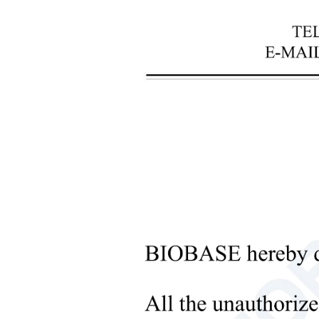
+
Инструменты для обработки
жидкостей
+
Оборудование для
молекулярных лабораторий
+
Микробиологические
лабораторные приборы
+
Медицинское оборудование
+
Медицинские расходные
материалы
+