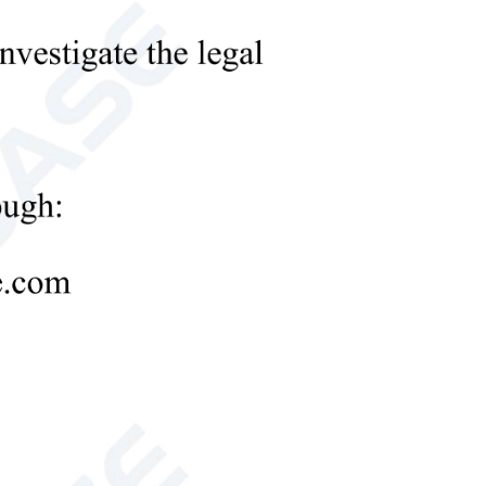
шина для валковой шаровой мельницы
0
ществами, как быстрое разложение, высокая
одительность. Это идеальное оборудование для
д атомно-абсорбционной спектроскопией, масс-
плазмой (ИСП) и другими приборами элементного
вания тяжелых металлов
Подготовка образцов металла
2