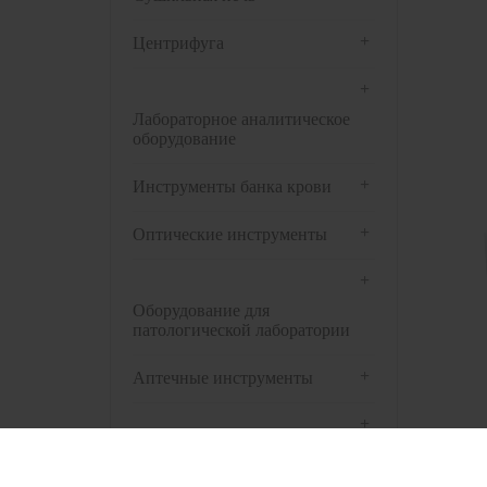
+
Центрифуга
+
Лабораторное аналитическое
оборудование
+
Инструменты банка крови
+
Оптические инструменты
+
Оборудование для
патологической лаборатории
+
Аптечные инструменты
+
Предварительная обработка
биологических образцов