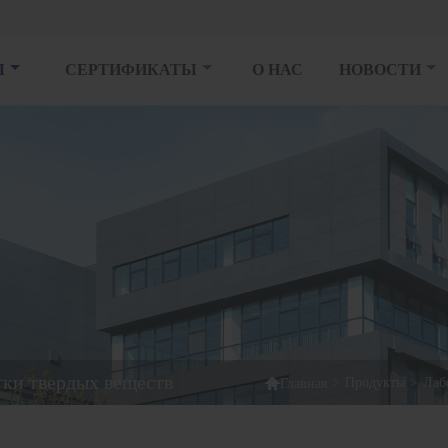
Ы
СЕРТИФИКАТЫ
О НАС
НОВОСТИ
тки твердых веществ

>
Продукты
>
Лаб
Главная