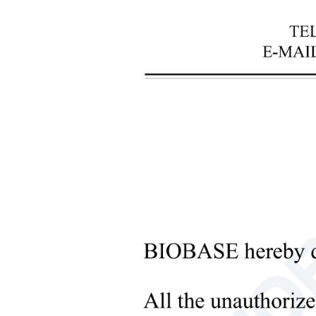
Различные сценарии требуют разнообраз
переливания крови и региональных банк
изменяющимся условиям, обеспечивая без
Рекомендуемые категории продуктов
Оборудование для сбора крови
Включая кресла для забора крови, монит
и безопасность.