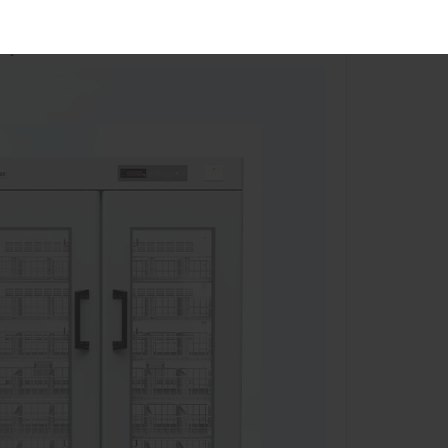
 характеристиками вместимости обладают
 крови.