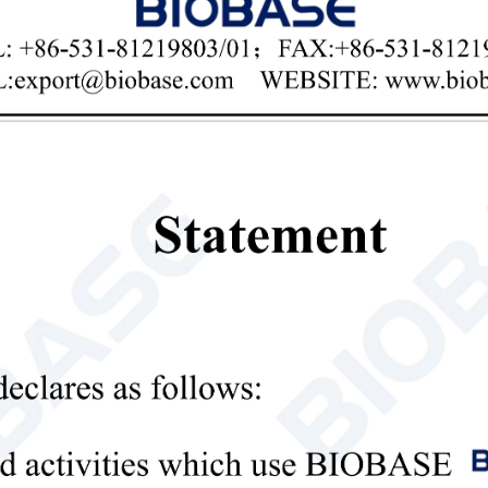
ного оборудования — от мобильных автомобилей для сбо
ов крови. БИОБАЗА предлагает разнообразные модели и 
опасность и стабильность на протяжении всего процесса
оры для забора крови и запайщики трубок пакетов с кров