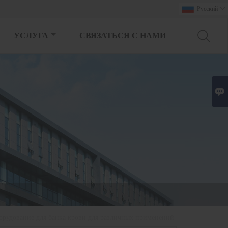
Pусский

УСЛУГА
СВЯЗАТЬСЯ С НАМИ

орудование для банка крови для различных применений