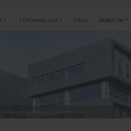
Ы
СЕРТИФИКАТЫ
О НАС
НОВОСТИ
 крови для различных применений

>
Новости
>
Новости компании
>
Универсальное об
Главная