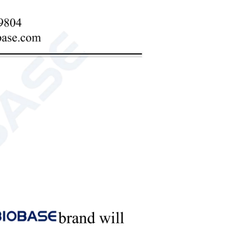
ра крови до больничных отделений
конфигурации, которые адаптируются к
 обработки крови.
ью, сочетающие в себе комфорт, точность