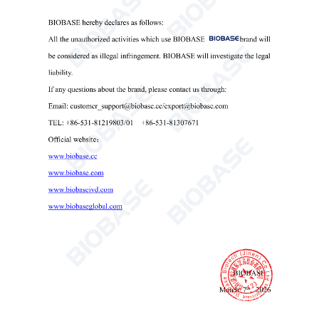
Флуоресцентный биологический микроскоп БФМ-100
Флуоресцентный биологический микроскоп

Send Email
Детали