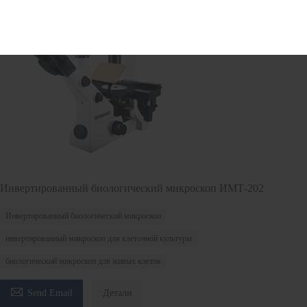
Инвертированный биологический микроскоп ИМТ-202
Инвертированный биологический микроскоп
инвертированный микроскоп для клеточной культуры
биологический микроскоп для живых клеток

Send Email
Детали