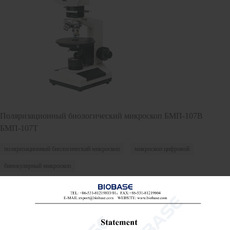
Поляризационный биологический микроскоп БМП-107B
БМП-107T
поляризационный биологический микроскоп
микроскоп цифровой
бинокулярный микроскоп

Send Email
Детали