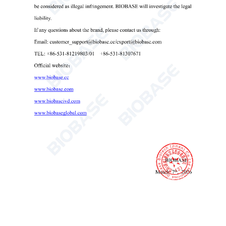
Цифровой биологический микроскоп ДМ-18NS
Цифровой биологический микроскоп
Усовершенствованный цифровой микроскоп
Микроскоп высокого разрешения для получения изображений

Send Email
Детали