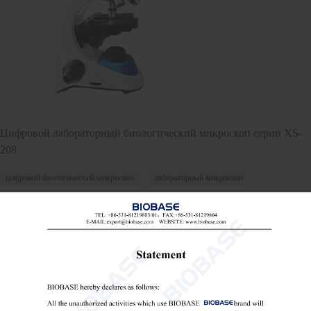
Цифровой лабораторный биологический микроскоп серии XS-
208
цифровой биологический микроскоп
лабораторный микроскоп
цифровой лабораторный микроскоп

Send Email
Детали