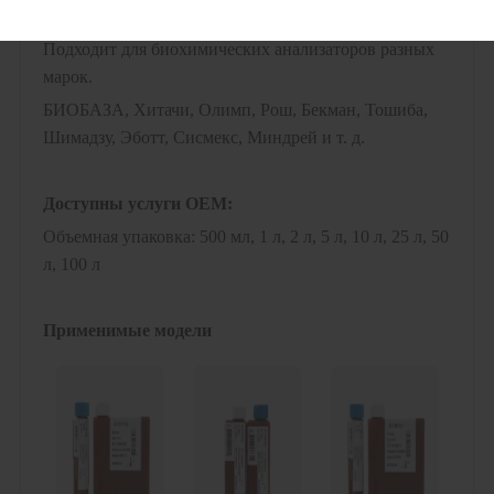
Приложение:
Подходит для биохимических анализаторов разных
марок.
БИОБАЗА, Хитачи, Олимп, Рош, Бекман, Тошиба,
Шимадзу, Эботт, Сисмекс, Миндрей и т. д.
Доступны услуги OEM:
Объемная упаковка: 500 мл, 1 л, 2 л, 5 л, 10 л, 25 л, 50
л, 100 л
Применимые модели