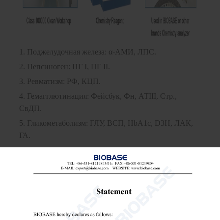
1. Поджелудочная железа: α-АМИ, ЛПС.
2. Пепсиноген: ПГ I, ПГ II.
3. Ревматизм: РФ, КЦП.
4. Гемагглютинация: Фейсбук, Фн, АТIII, Стр.,
СвДП.
5. Гликометаболизм: ГЛУ, ВСП, HbA1c, D3H, ЛАК,
ГА.
6. Электролиты газов крови: КИ, Ca, P, Мг, CO2, На,
K, Cu, Фе, Zn и т. д.
7. Липиды крови: ХС, ТГ, ХС ЛПВП, ХС ЛПНП,
АПОА1, АПОБ, ГЦИ, ПЛИП, ЛП(а), АПОЕ, АпоА2,
АпоС2, АпоС3, НЭЖК.
8. Зимограмма миокарда: ЛДГ, КК-НАЦ, КК-МБ, МБ,