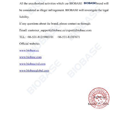
АПФ, ЛДГ I, Тнл, ИМА, Н-ФАБП, МПО, ГБДГ.
9. Функция почек: МОЧЕВИНА, CREA, UA, МАЛБ,
ЦИС-C, БМГ, НАГ, УТП, a1-МГ, РБП, α2-МГ, НГАЛ.
10. Специальный белок: АСО, СРБ, ПАЛБ, ТРФ, ДД,
C3, C4, IgA, lgM, IgG, ГС-СРБ, UIBC, Фет, lgE, ПКТ,
HP, СА.
11. Функция печени: АЛП, γ-ГТ, АЛЬТ, АСТ, ТП,
АЛБ, ТБИЛ, ДБИЛ, ЧЕ, Будет объявлено
дополнительно, ВСУ, 5'-НТ, АМО, АФП, АММ,
КОЛЕНИ, АЛК, ГЛДХ, ААТ, АДА, ААГ, ГПДА,
маСТ, CG, ГР.
Маленькая упаковка 24 мл~40 мл
Средняя упаковка 96 мл~160 мл
Большая упаковка 480 мл~560 мл